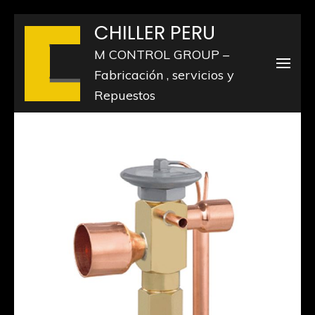
Saltar
CHILLER PERU
al
M CONTROL GROUP –
contenido
Fabricación , servicios y
(presiona
Repuestos
la
tecla
Intro)