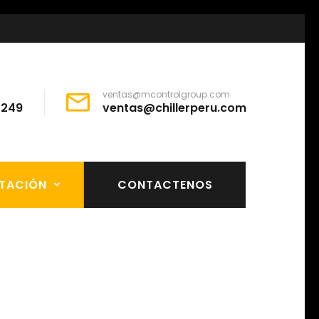
ventas@mcontrolgroup.com
64249
ventas@chillerperu.com
TACIÓN
CONTACTENOS