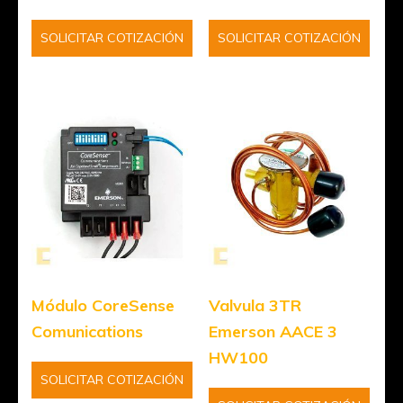
SOLICITAR COTIZACIÓN
SOLICITAR COTIZACIÓN
Módulo CoreSense
Valvula 3TR
Comunications
Emerson AACE 3
HW100
SOLICITAR COTIZACIÓN