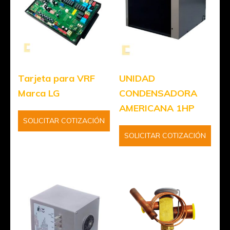
Tarjeta para VRF
UNIDAD
Marca LG
CONDENSADORA
AMERICANA 1HP
SOLICITAR COTIZACIÓN
SOLICITAR COTIZACIÓN