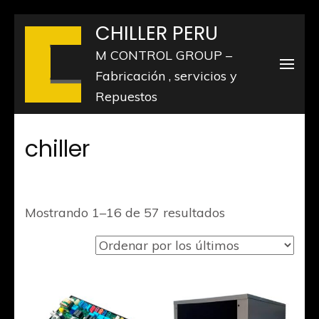
Saltar
CHILLER PERU
al
M CONTROL GROUP –
contenido
Fabricación , servicios y
(presiona
Repuestos
la
tecla
chiller
Intro)
Ordenado
Mostrando 1–16 de 57 resultados
por
los
últimos