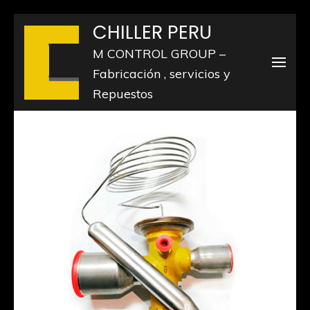
Saltar
CHILLER PERU
al
M CONTROL GROUP –
contenido
Fabricación , servicios y
(presiona
Repuestos
la
tecla
Intro)