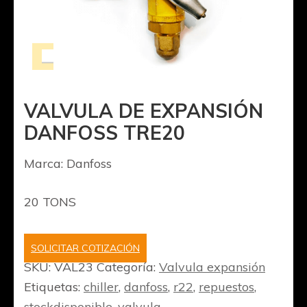
VALVULA DE EXPANSIÓN
DANFOSS TRE20
Marca: Danfoss
20 TONS
SOLICITAR COTIZACIÓN
SKU:
VAL23
Categoría:
Valvula expansión
Etiquetas:
chiller
,
danfoss
,
r22
,
repuestos
,
stockdisponible
,
valvula