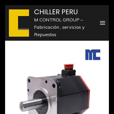
Saltar
CHILLER PERU
al
M CONTROL GROUP –
contenido
Fabricación , servicios y
(presiona
Repuestos
la
tecla
Intro)