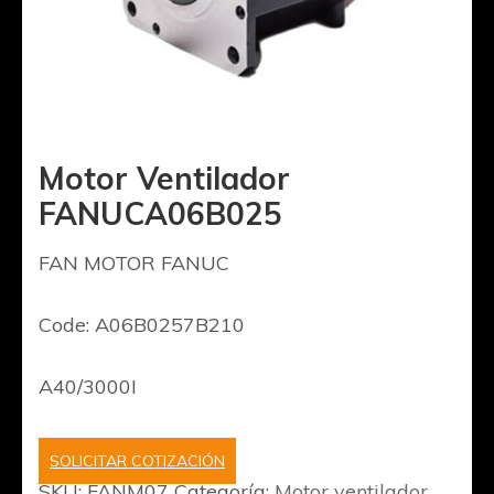
Motor Ventilador
FANUCA06B025
FAN MOTOR FANUC
Code: A06B0257B210
A40/3000I
SOLICITAR COTIZACIÓN
SKU:
FANM07
Categoría:
Motor ventilador