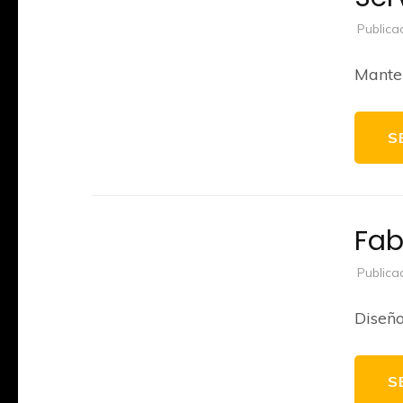
Publica
Manten
S
Fab
Publica
Diseño
S