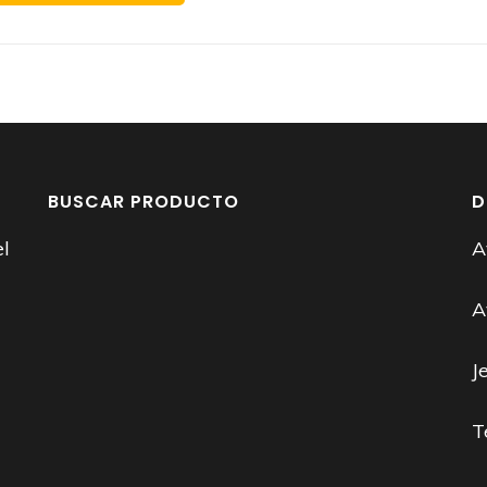
BUSCAR PRODUCTO
D
el
A
A
J
T