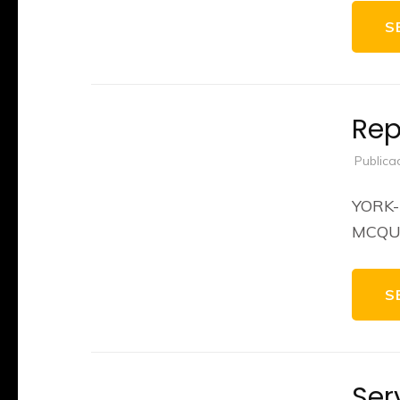
S
Rep
Publica
YORK-
MCQU
S
Ser