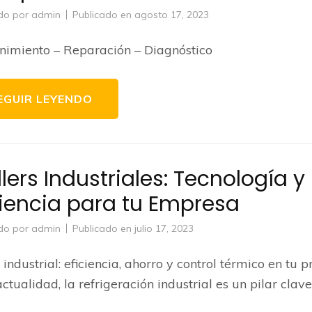
do por
admin
Publicado en
agosto 17, 2023
imiento – Reparación – Diagnóstico
EGUIR LEYENDO
llers Industriales: Tecnología y
ciencia para tu Empresa
do por
admin
Publicado en
julio 17, 2023
r industrial: eficiencia, ahorro y control térmico en tu 
actualidad, la refrigeración industrial es un pilar clav