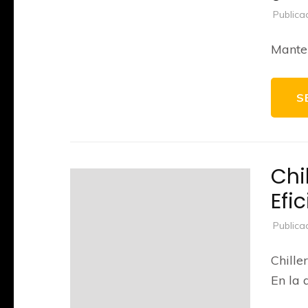
Publica
Manten
S
Chi
Efi
Publica
Chille
En la 