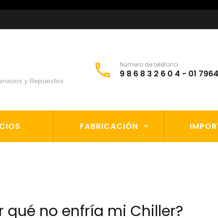
Número de teléfono
9 8 6 8 3 2 6 0 4 - 01 79
rvicios y Repuestos
ICIOS
FABRICACIÓN
IMPOR
r qué no enfría mi Chiller?