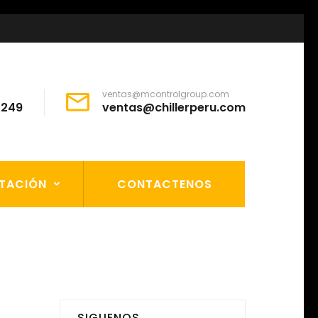
ventas@mcontrolgroup.com
64249
ventas@chillerperu.com
TACIÓN
CONTACTENOS
SIGUENOS