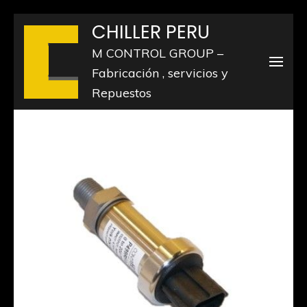
Saltar
CHILLER PERU
al
M CONTROL GROUP –
contenido
Fabricación , servicios y
(presiona
Repuestos
la
tecla
Intro)