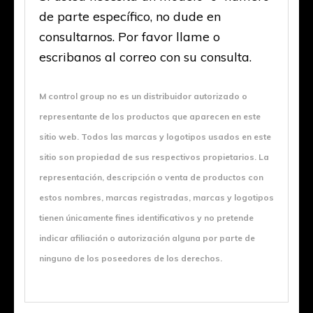
de parte específico, no dude en
consultarnos. Por favor llame o
escribanos al correo con su consulta.
M control group no es un distribuidor autorizado o
representante de los productos que aparecen en este
sitio web. Todos las marcas y logotipos usados en este
sitio son propiedad de sus respectivos propietarios. La
representación, descripción o venta de productos con
estos nombres, marcas registradas, marcas y logotipos
tienen únicamente fines identificativos y no pretende
indicar afiliación o autorización alguna por parte de
ninguno de los poseedores de los derechos.