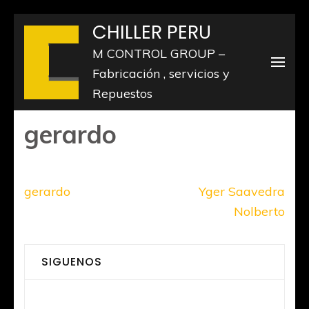
Saltar
CHILLER PERU
al
M CONTROL GROUP –
contenido
Fabricación , servicios y
(presiona
Repuestos
la
tecla
gerardo
Intro)
Navegación
gerardo
Yger Saavedra
de
Nolberto
entradas
SIGUENOS