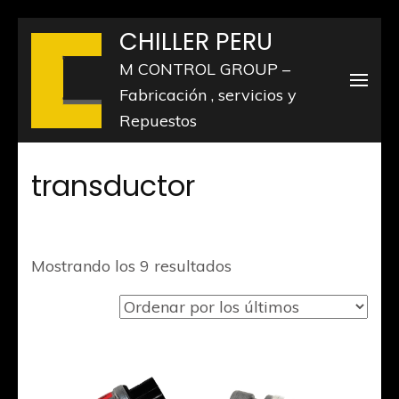
Saltar
CHILLER PERU
al
M CONTROL GROUP –
contenido
Fabricación , servicios y
(presiona
Repuestos
la
tecla
transductor
Intro)
Ordenado
Mostrando los 9 resultados
por
los
últimos